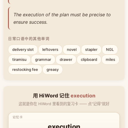
The execution of the plan must be precise to
ensure success.
日常口语中的其他单词
delivery slot
leftovers
novel
stapler
NGL
tiramisu
grammar
drawer
clipboard
miles
restocking fee
greasy
用 HiWord 记住
execution
这就是你在 HiWord 里看到的复习卡 —— 点"记得"就好
execution