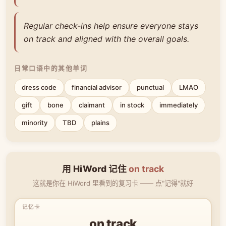
Regular check-ins help ensure everyone stays
on track and aligned with the overall goals.
日常口语中的其他单词
dress code
financial advisor
punctual
LMAO
gift
bone
claimant
in stock
immediately
minority
TBD
plains
用 HiWord 记住
on track
这就是你在 HiWord 里看到的复习卡 —— 点"记得"就好
on track