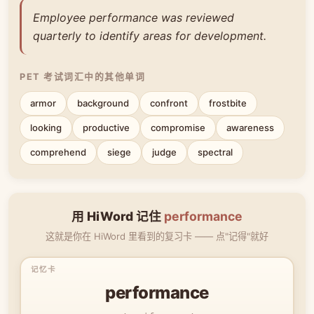
Employee performance was reviewed
quarterly to identify areas for development.
PET 考试词汇中的其他单词
armor
background
confront
frostbite
looking
productive
compromise
awareness
comprehend
siege
judge
spectral
用 HiWord 记住
performance
这就是你在 HiWord 里看到的复习卡 —— 点"记得"就好
performance