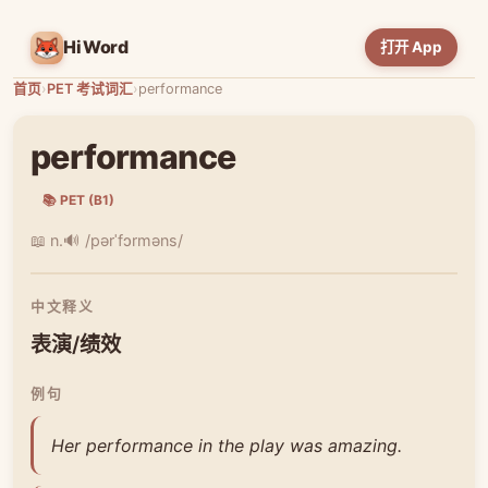
HiWord
打开 App
首页
›
PET 考试词汇
›
performance
performance
📚 PET (B1)
📖 n.
🔊 /pərˈfɔrməns/
中文释义
表演/绩效
例句
Her performance in the play was amazing.