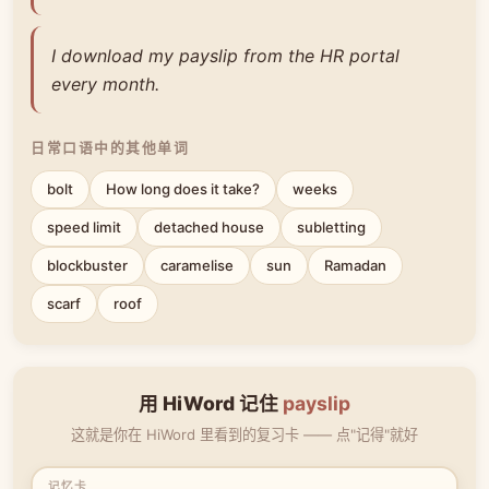
I download my payslip from the HR portal
every month.
日常口语中的其他单词
bolt
How long does it take?
weeks
speed limit
detached house
subletting
blockbuster
caramelise
sun
Ramadan
scarf
roof
用 HiWord 记住
payslip
这就是你在 HiWord 里看到的复习卡 —— 点"记得"就好