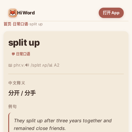
HiWord
打开 App
首页
›
日常口语
›
split up
split up
💬 日常口语
📖 phr.v.
🔊 /splɪt ʌp/
📊 A2
中文释义
分开 / 分手
例句
They split up after three years together and
remained close friends.