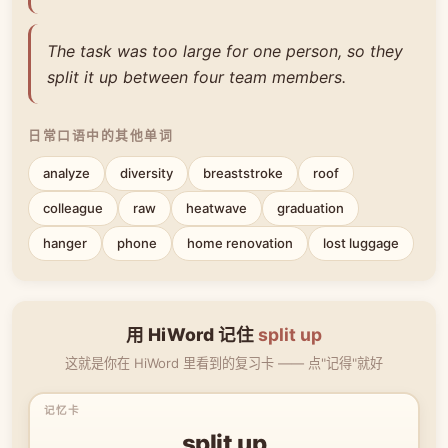
The task was too large for one person, so they
split it up between four team members.
日常口语中的其他单词
analyze
diversity
breaststroke
roof
colleague
raw
heatwave
graduation
hanger
phone
home renovation
lost luggage
用 HiWord 记住
split up
这就是你在 HiWord 里看到的复习卡 —— 点"记得"就好
split up