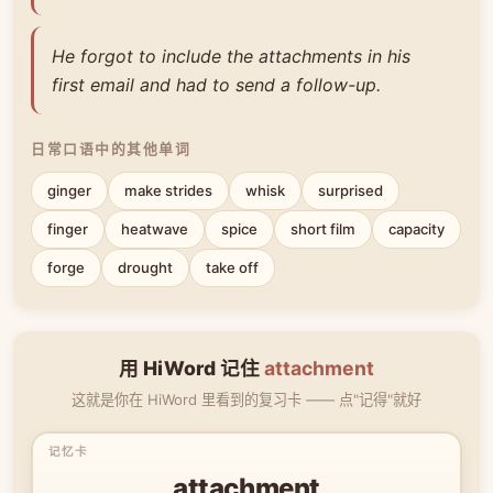
He forgot to include the attachments in his
first email and had to send a follow-up.
日常口语中的其他单词
ginger
make strides
whisk
surprised
finger
heatwave
spice
short film
capacity
forge
drought
take off
用 HiWord 记住
attachment
这就是你在 HiWord 里看到的复习卡 —— 点"记得"就好
attachment