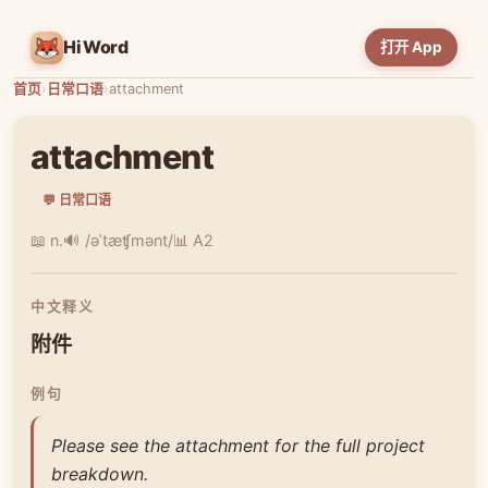
HiWord
打开 App
首页
›
日常口语
›
attachment
attachment
💬 日常口语
📖 n.
🔊 /əˈtæʧmənt/
📊 A2
中文释义
附件
例句
Please see the attachment for the full project
breakdown.