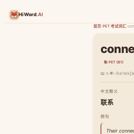
HiWord
.AI
首页
›
PET 考试词汇
›
con
conne
📚 PET (B1)
📖 n.
🔊 /kəˈnɛkʃə
中文释义
联系
例句
Their conne