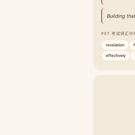
Building tha
PET 考试词汇
revelation
effectively