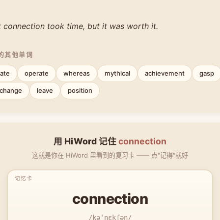
t connection took time, but it was worth it.
中的其他单词
fate
operate
whereas
mythical
achievement
gasp
change
leave
position
用 HiWord 记住
connection
这就是你在 HiWord 里看到的复习卡 —— 点"记得"就好
connection
/kəˈnɛkʃən/