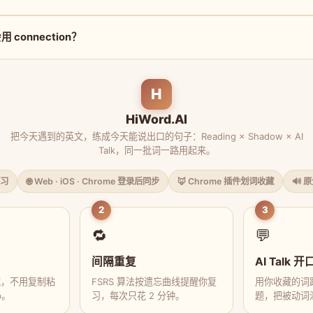
connection？
H
HiWord.AI
把今天遇到的英文，练成今天能说出口的句子：Reading × Shadow × AI
Talk，同一批词一路用起来。
习
🌐 Web · iOS · Chrome 登录后同步
🦊 Chrome 插件划词收藏
🔊 
2
3
🔁
💬
间隔重复
AI Talk 开
藏，不用复制粘
FSRS 算法按遗忘曲线提醒你复
用你收藏的词跟
p。
习，每次只花 2 分钟。
题，把被动词