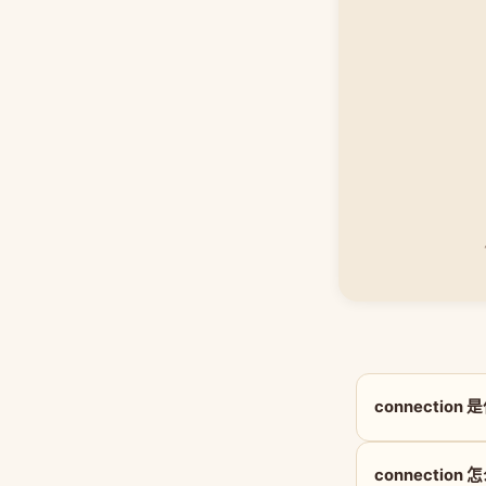
connection
connection