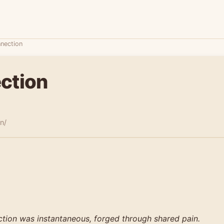
nection
ction
n/
ction was instantaneous, forged through shared pain.