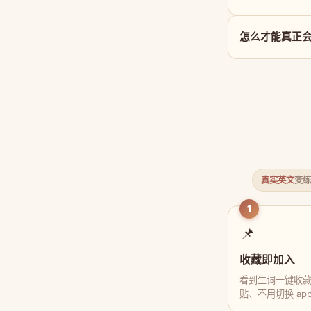
怎么才能真正会用 
真实英文
变练
1
📌
收藏即加入
看到生词一键收
贴、不用切换 ap