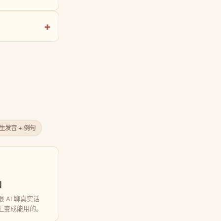
原生发音 + 例句
口
 AI 聊真实话
汇变成能用的。