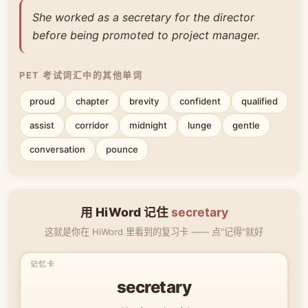
She worked as a secretary for the director
before being promoted to project manager.
PET 考试词汇中的其他单词
proud
chapter
brevity
confident
qualified
assist
corridor
midnight
lunge
gentle
conversation
pounce
用 HiWord 记住
secretary
这就是你在 HiWord 里看到的复习卡 —— 点"记得"就好
secretary