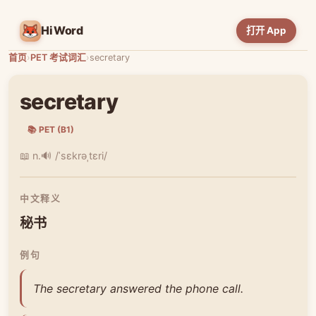
HiWord
打开 App
首页
›
PET 考试词汇
›
secretary
secretary
📚 PET (B1)
📖 n.
🔊 /ˈsɛkrəˌtɛri/
中文释义
秘书
例句
The secretary answered the phone call.