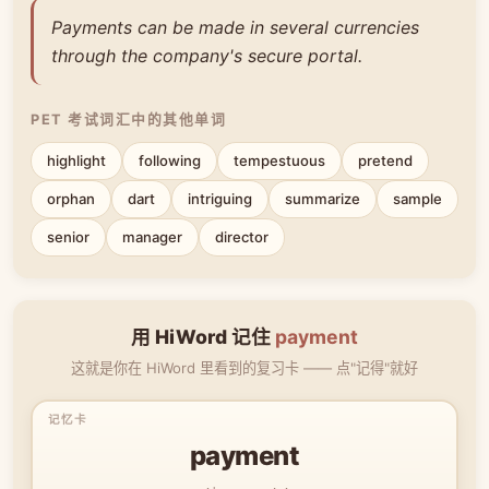
Payments can be made in several currencies
through the company's secure portal.
PET 考试词汇中的其他单词
highlight
following
tempestuous
pretend
orphan
dart
intriguing
summarize
sample
senior
manager
director
用 HiWord 记住
payment
这就是你在 HiWord 里看到的复习卡 —— 点"记得"就好
payment