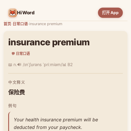
HiWord
打开 App
首页
›
日常口语
›
insurance premium
insurance premium
💬 日常口语
📖 n.
🔊 /ɪnˈʃʊrəns ˈpriːmiəm/
📊 B2
中文释义
保险费
例句
Your health insurance premium will be
deducted from your paycheck.