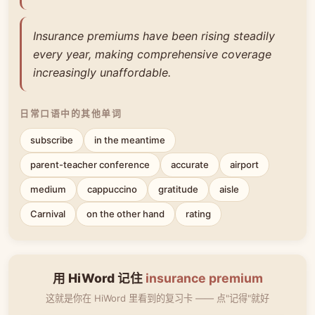
Insurance premiums have been rising steadily
every year, making comprehensive coverage
increasingly unaffordable.
日常口语中的其他单词
subscribe
in the meantime
parent-teacher conference
accurate
airport
medium
cappuccino
gratitude
aisle
Carnival
on the other hand
rating
用 HiWord 记住
insurance premium
这就是你在 HiWord 里看到的复习卡 —— 点"记得"就好