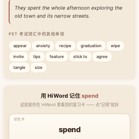
They spent the whole afternoon exploring the
old town and its narrow streets.
PET 考试词汇中的其他单词
appear
anxiety
recipe
graduation
wipe
invite
tips
feature
stick to
agree
tangle
size
用 HiWord 记住
spend
这就是你在 HiWord 里看到的复习卡 —— 点"记得"就好
spend