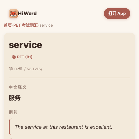
HiWord
打开 App
首页
›
PET 考试词汇
›
service
service
📚 PET (B1)
📖 n.
🔊 /ˈsɜːrvɪs/
中文释义
服务
例句
The service at this restaurant is excellent.