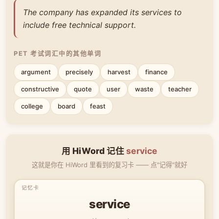
The company has expanded its services to
include free technical support.
PET 考试词汇中的其他单词
argument
precisely
harvest
finance
constructive
quote
user
waste
teacher
college
board
feast
用 HiWord 记住
service
这就是你在 HiWord 里看到的复习卡 —— 点"记得"就好
service