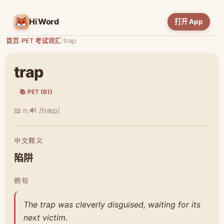
HiWord
打开 App
首页
›
PET 考试词汇
›
trap
trap
📚 PET (B1)
📖 n.
🔊 /træp/
中文释义
陷阱
例句
The trap was cleverly disguised, waiting for its
next victim.