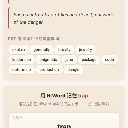
She fell into a trap of lies and deceit, unaware
of the danger.
PET 考试词汇中的其他单词
explain
generally
brevity
jewelry
leadership
enigmatic
june
package
code
determine
production
dangle
用 HiWord 记住
trap
这就是你在 HiWord 里看到的复习卡 —— 点"记得"就好
trap