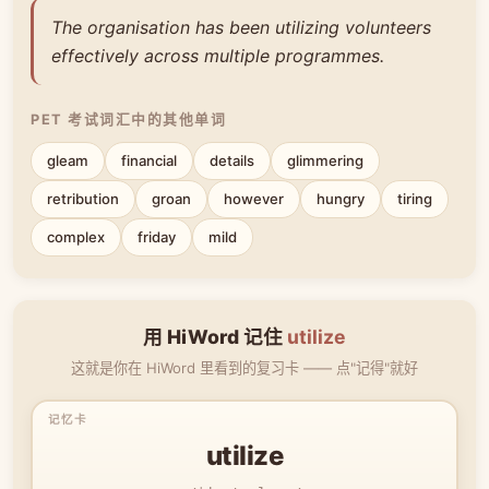
The organisation has been utilizing volunteers
effectively across multiple programmes.
PET 考试词汇中的其他单词
gleam
financial
details
glimmering
retribution
groan
however
hungry
tiring
complex
friday
mild
用 HiWord 记住
utilize
这就是你在 HiWord 里看到的复习卡 —— 点"记得"就好
utilize