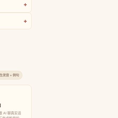
原生发音 + 例句
口
 AI 聊真实话