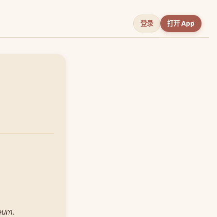
登录
打开 App
eum.