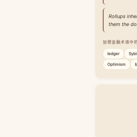
Rollups inhe
them the do
加密金融术语中
ledger
Sybi
Optimism
b