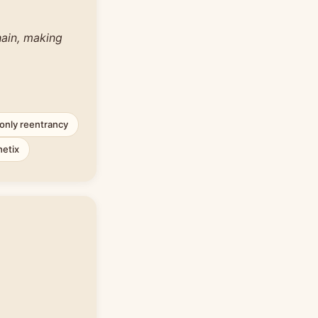
hain, making
only reentrancy
hetix