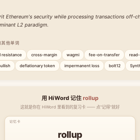
rit Ethereum's security while processing transactions off-c
minant L2 paradigm.
的其他单词
l resistance
cross-margin
wagmi
fee-on-transfer
read-
ullish
deflationary token
impermanent loss
bolt12
Synt
用 HiWord 记住
rollup
这就是你在 HiWord 里看到的复习卡 —— 点"记得"就好
rollup