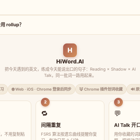
？
rollup？
H
HiWord.AI
把今天遇到的英文，练成今天能说出口的句子：Reading × Shadow × AI
Talk，同一批词一路用起来。
习
🌐 Web · iOS · Chrome 登录后同步
🦊 Chrome 插件划词收藏
🔊 
2
3
🔁
💬
间隔重复
AI Talk 开
藏，不用复制粘
FSRS 算法按遗忘曲线提醒你复
用你收藏的词跟