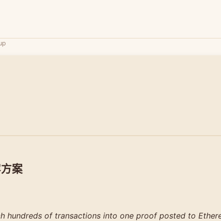
lup
扩容方案
ch hundreds of transactions into one proof posted to Ether