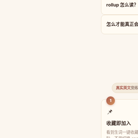
rollup 怎么读
怎么才能真正会用 
真实英文
变练
1
📌
收藏即加入
看到生词一键收