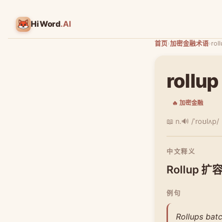
HiWord
.AI
首页
›
加密金融术语
›
rol
rollup
🔥 加密金融
📖 n.
🔊 /ˈroʊlʌp/
中文释义
Rollup 
例句
Rollups bat