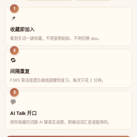
1
📌
收藏即加入
看到生词一键收藏，不用复制粘贴、不用切换 app。
2
🔁
间隔重复
FSRS 算法按遗忘曲线提醒你复习，每次只花 2 分钟。
3
💬
AI Talk 开口
用你收藏的词跟 AI 聊真实话题，把被动词汇变成能用的。