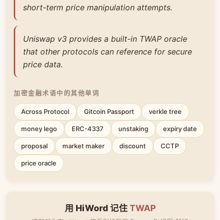
short-term price manipulation attempts.
Uniswap v3 provides a built-in TWAP oracle
that other protocols can reference for secure
price data.
加密金融术语中的其他单词
Across Protocol
Gitcoin Passport
verkle tree
money lego
ERC-4337
unstaking
expiry date
proposal
market maker
discount
CCTP
price oracle
用 HiWord 记住
TWAP