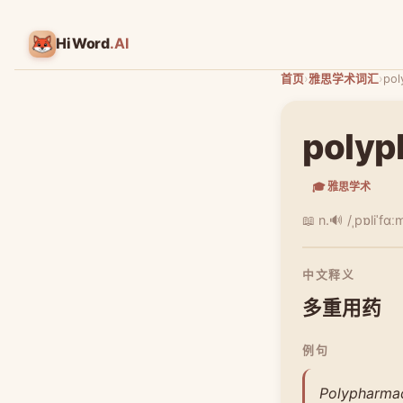
HiWord
.AI
首页
›
雅思学术词汇
›
pol
polyp
🎓 雅思学术
📖 n.
🔊 /ˌpɒliˈfɑː
中文释义
多重用药
例句
Polypharmacy