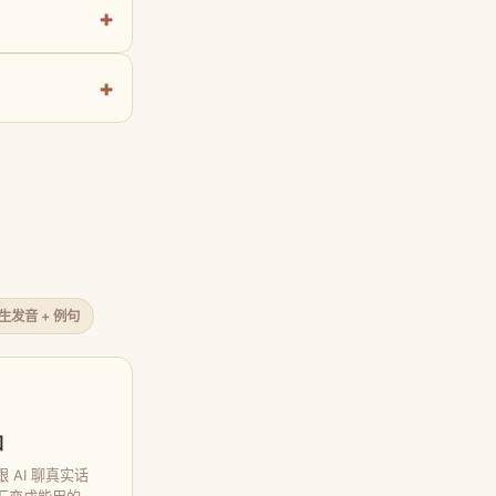
原生发音 + 例句
口
 AI 聊真实话