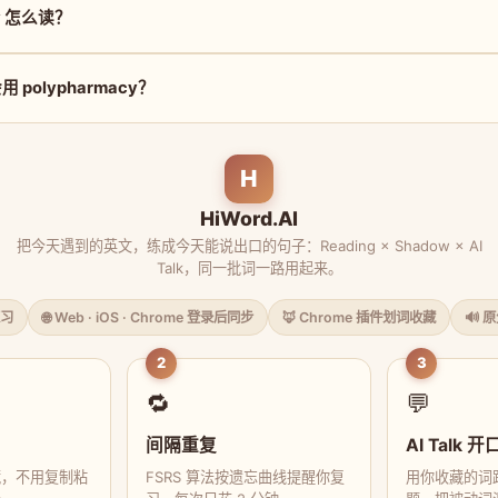
cy 怎么读？
polypharmacy？
H
HiWord.AI
把今天遇到的英文，练成今天能说出口的句子：Reading × Shadow × AI
Talk，同一批词一路用起来。
习
🌐 Web · iOS · Chrome 登录后同步
🦊 Chrome 插件划词收藏
🔊 
2
3
🔁
💬
间隔重复
AI Talk 开
藏，不用复制粘
FSRS 算法按遗忘曲线提醒你复
用你收藏的词跟