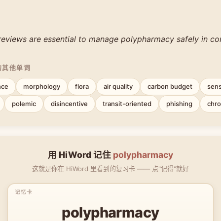
reviews are essential to manage polypharmacy safely in co
的其他单词
nce
morphology
flora
air quality
carbon budget
sens
polemic
disincentive
transit-oriented
phishing
chro
用 HiWord 记住
polypharmacy
这就是你在 HiWord 里看到的复习卡 —— 点"记得"就好
polypharmacy