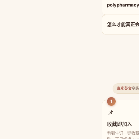
polypharma
怎么才能真正会用 
真实英文
变练
1
📌
收藏即加入
看到生词一键收