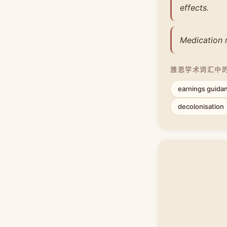
effects.
Medication 
雅思学术词汇中
earnings guida
decolonisation