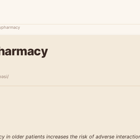
ypharmacy
harmacy
məsi/
 in older patients increases the risk of adverse interactio