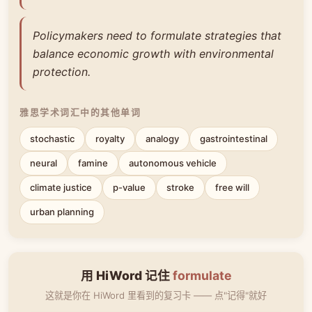
Policymakers need to formulate strategies that
balance economic growth with environmental
protection.
雅思学术词汇中的其他单词
stochastic
royalty
analogy
gastrointestinal
neural
famine
autonomous vehicle
climate justice
p-value
stroke
free will
urban planning
用 HiWord 记住
formulate
这就是你在 HiWord 里看到的复习卡 —— 点"记得"就好