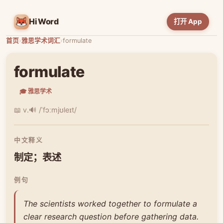
HiWord
打开 App
首页
›
雅思学术词汇
›
formulate
formulate
🎓 雅思学术
📖 v.
🔊 /ˈfɔːmjʊleɪt/
中文释义
制定；表述
例句
The scientists worked together to formulate a
clear research question before gathering data.