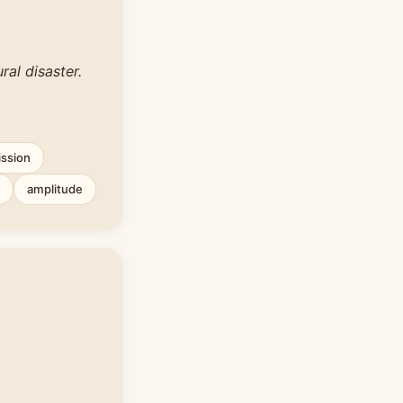
ral disaster.
ission
amplitude