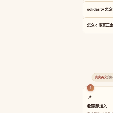
solidarity 
怎么才能真正会用 s
真实英文
变练
1
📌
收藏即加入