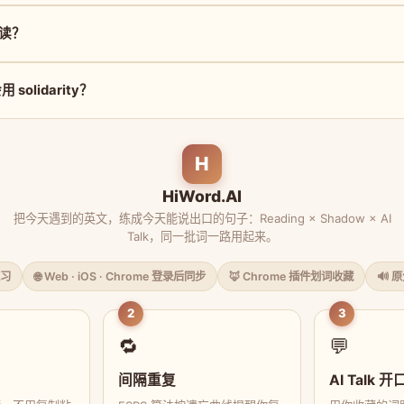
怎么读？
olidarity？
H
HiWord.AI
把今天遇到的英文，练成今天能说出口的句子：Reading × Shadow × AI
Talk，同一批词一路用起来。
习
🌐 Web · iOS · Chrome 登录后同步
🦊 Chrome 插件划词收藏
🔊 
2
3
🔁
💬
间隔重复
AI Talk 开