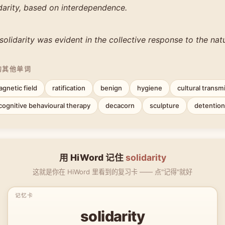
darity, based on interdependence.
lidarity was evident in the collective response to the natu
的其他单词
gnetic field
ratification
benign
hygiene
cultural transm
cognitive behavioural therapy
decacorn
sculpture
detention
用 HiWord 记住
solidarity
这就是你在 HiWord 里看到的复习卡 —— 点"记得"就好
solidarity