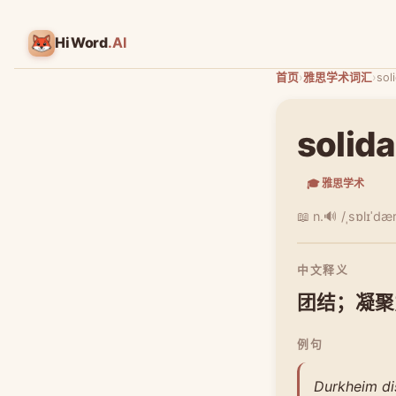
HiWord
.AI
首页
›
雅思学术词汇
›
sol
solida
🎓 雅思学术
📖 n.
🔊 /ˌsɒlɪˈdær
中文释义
团结；凝聚
例句
Durkheim dis