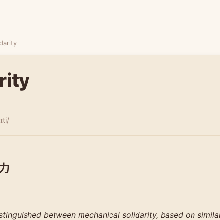
idarity
rity
ɪti/
力
tinguished between mechanical solidarity, based on similar