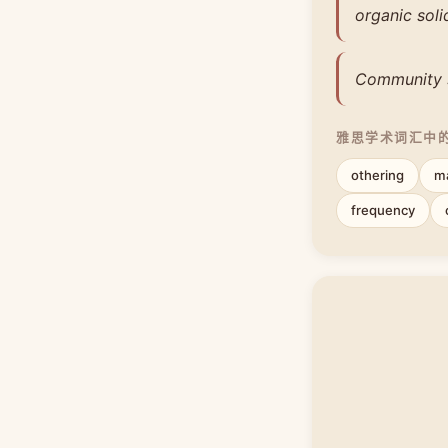
organic soli
Community so
雅思学术词汇中
othering
ma
frequency