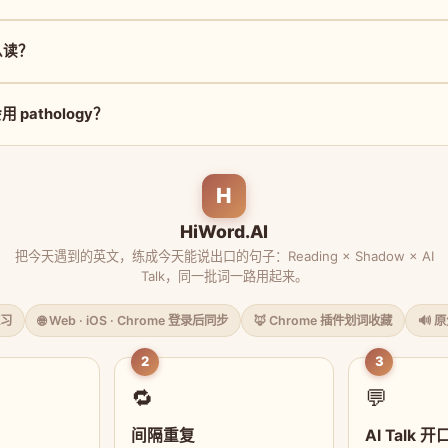
怎么读？
pathology？
H
HiWord.AI
把今天遇到的英文，练成今天能说出口的句子：Reading × Shadow × AI
Talk，同一批词一路用起来。
习
🌐 Web · iOS · Chrome 登录后同步
🦊 Chrome 插件划词收藏
🔊 
2
3
🔁
💬
间隔重复
AI Talk 开