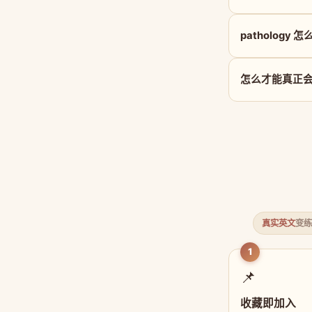
pathology 
怎么才能真正会用 
真实英文
变练
1
📌
收藏即加入