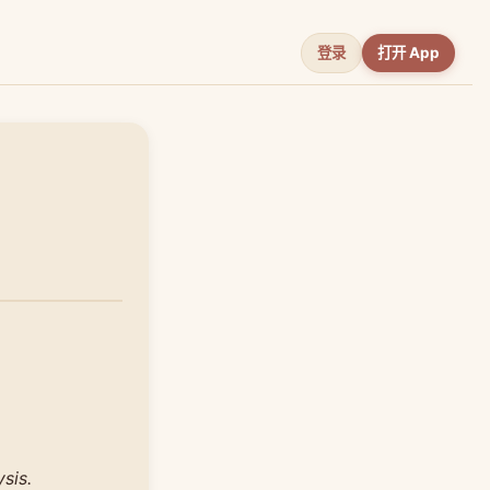
登录
打开 App
sis.