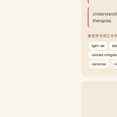
Understandi
therapies.
雅思学术词汇中
light rail
bib
climate mitigat
canonise
i