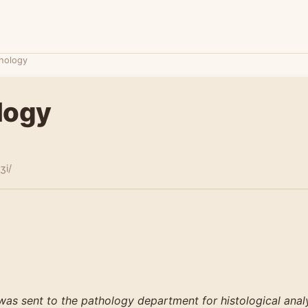
hology
logy
ʒi/
as sent to the pathology department for histological analy