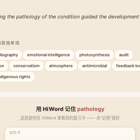
ng the pathology of the condition guided the development
的其他单词
liography
emotional intelligence
photosynthesis
audit
ion
conservatism
atmosphere
antimicrobial
feedback lo
ndigenous rights
用 HiWord 记住
pathology
这就是你在 HiWord 里看到的复习卡 —— 点"记得"就好