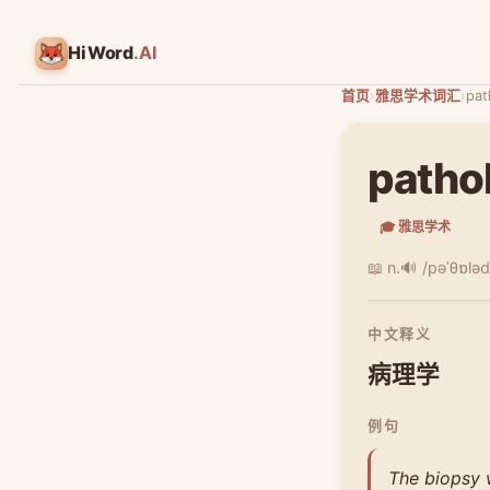
HiWord
.AI
首页
›
雅思学术词汇
›
pat
patho
🎓 雅思学术
📖 n.
🔊 /pəˈθɒləd
中文释义
病理学
例句
The biopsy w