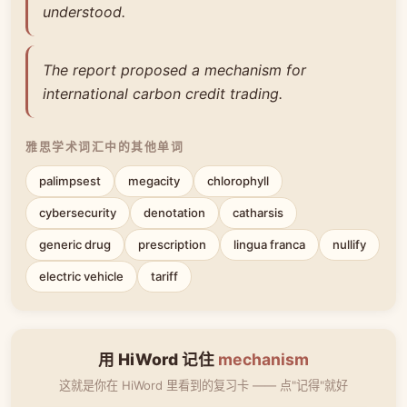
understood.
The report proposed a mechanism for
international carbon credit trading.
雅思学术词汇中的其他单词
palimpsest
megacity
chlorophyll
cybersecurity
denotation
catharsis
generic drug
prescription
lingua franca
nullify
electric vehicle
tariff
用 HiWord 记住
mechanism
这就是你在 HiWord 里看到的复习卡 —— 点"记得"就好