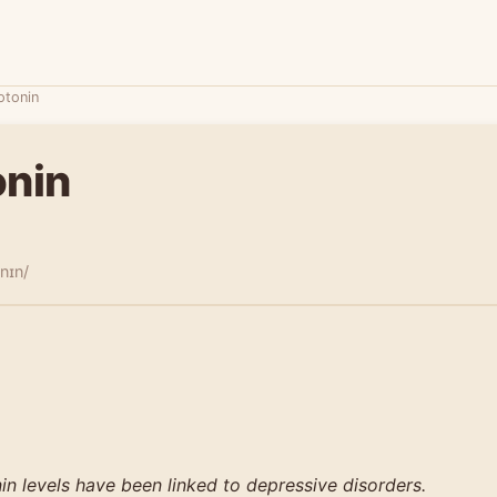
otonin
onin
ʊnɪn/
n levels have been linked to depressive disorders.