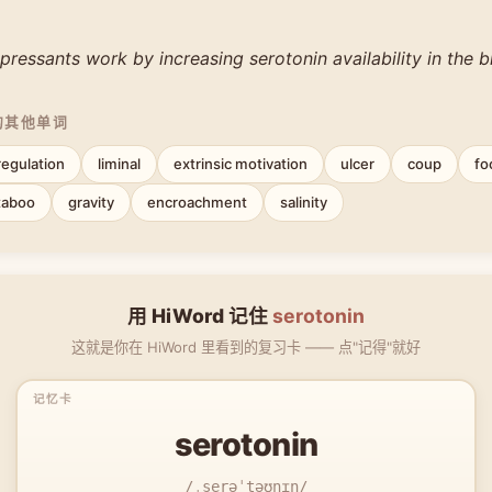
ressants work by increasing serotonin availability in the br
的其他单词
egulation
liminal
extrinsic motivation
ulcer
coup
fo
taboo
gravity
encroachment
salinity
用 HiWord 记住
serotonin
这就是你在 HiWord 里看到的复习卡 —— 点"记得"就好
serotonin
/ˌserəˈtəʊnɪn/