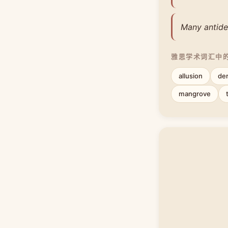
Many antidep
雅思学术词汇中
allusion
der
mangrove