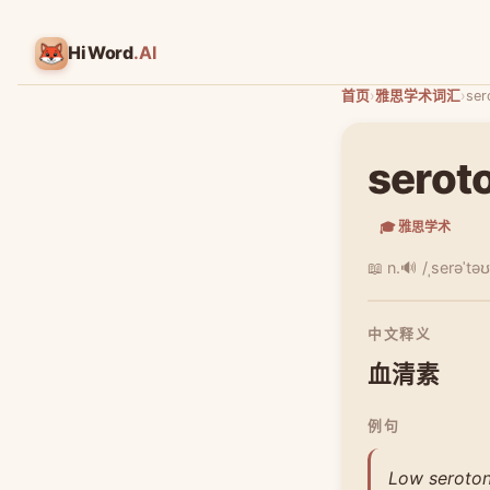
HiWord
.AI
首页
›
雅思学术词汇
›
ser
serot
🎓 雅思学术
📖 n.
🔊 /ˌserəˈtə
中文释义
血清素
例句
Low serotoni