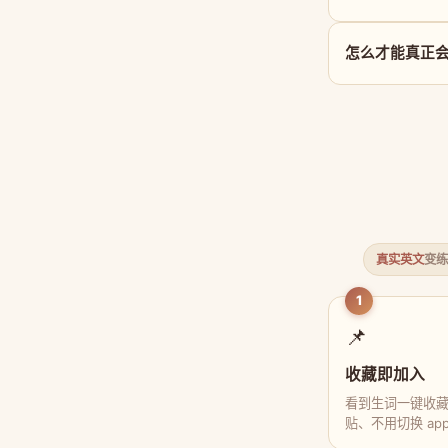
怎么才能真正会用 
真实英文
变练
1
📌
收藏即加入
看到生词一键收
贴、不用切换 ap