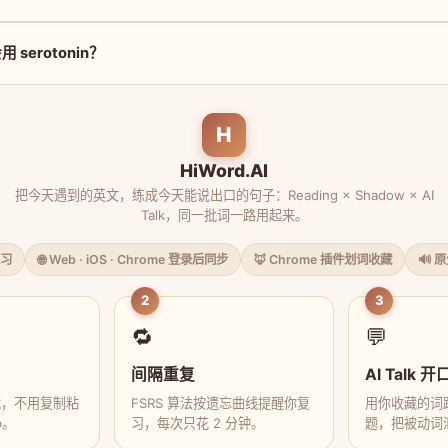
serotonin？
H
HiWord.AI
把今天遇到的英文，练成今天能说出口的句子：Reading × Shadow × AI
Talk，同一批词一路用起来。
习
🌐 Web · iOS · Chrome 登录后同步
🦊 Chrome 插件划词收藏
🔊 
2
3
🔁
💬
间隔重复
AI Talk 开
藏，不用复制粘
FSRS 算法按遗忘曲线提醒你复
用你收藏的词跟
p。
习，每次只花 2 分钟。
题，把被动词