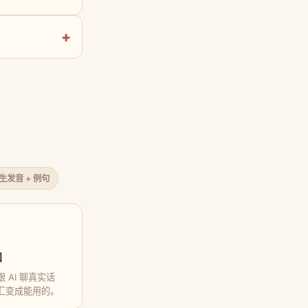
原生发音 + 例句
口
 AI 聊真实话
汇变成能用的。