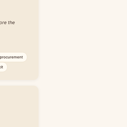
ore the
procurement
it