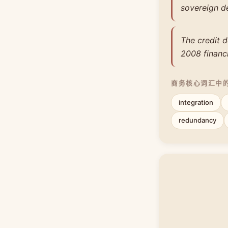
sovereign de
The credit 
2008 financia
商务核心词汇中
integration
redundancy