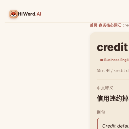
HiWord
.AI
首页
›
商务核心词汇
›
cre
credit
💼 Business Engl
📖 n.
🔊 /ˈkredɪt d
中文释义
信用违约掉
例句
Credit defau