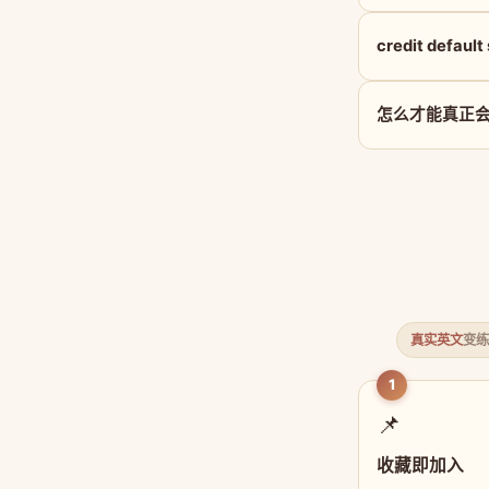
credit defau
怎么才能真正会用 c
真实英文
变练
1
📌
收藏即加入