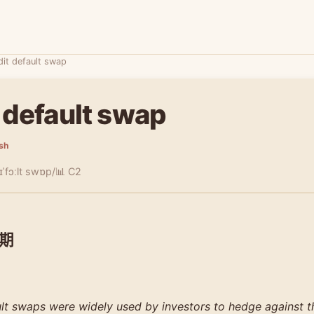
dit default swap
 default swap
ish
ɪˈfɔːlt swɒp/
📊 C2
期
lt swaps were widely used by investors to hedge against th