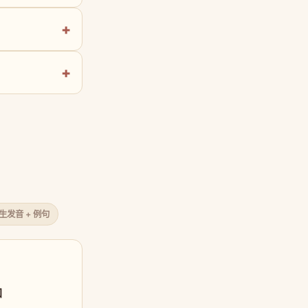
原生发音 + 例句
口