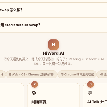
lt swap 怎么读？
redit default swap？
H
HiWord.AI
把今天遇到的英文，练成今天能说出口的句子：Reading × Shadow × AI
Talk，同一批词一路用起来。
习
🌐 Web · iOS · Chrome 登录后同步
🦊 Chrome 插件划词收藏
🔊 
2
3
🔁
💬
间隔重复
AI Talk 开