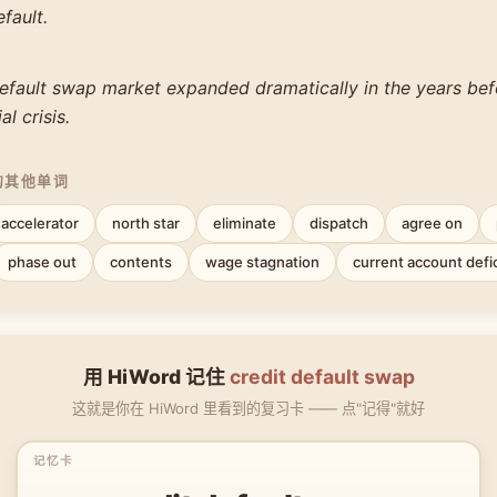
fault.
default swap market expanded dramatically in the years bef
l crisis.
的其他单词
accelerator
north star
eliminate
dispatch
agree on
phase out
contents
wage stagnation
current account defic
用 HiWord 记住
credit default swap
这就是你在 HiWord 里看到的复习卡 —— 点"记得"就好