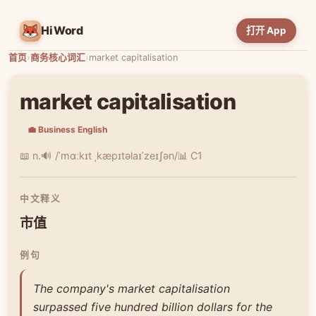
HiWord
打开 App
首页
›
商务核心词汇
›
market capitalisation
market capitalisation
💼 Business English
📖 n.
🔊 /ˈmɑːkɪt ˌkæpɪtəlaɪˈzeɪʃən/
📊 C1
中文释义
市值
例句
The company's market capitalisation
surpassed five hundred billion dollars for the