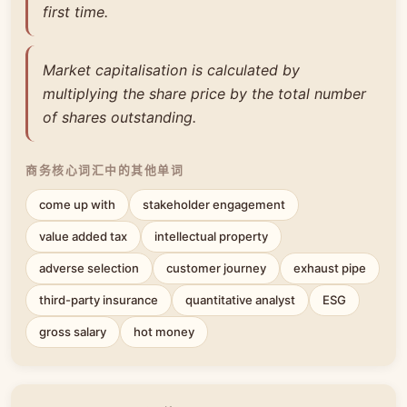
first time.
Market capitalisation is calculated by
multiplying the share price by the total number
of shares outstanding.
商务核心词汇中的其他单词
come up with
stakeholder engagement
value added tax
intellectual property
adverse selection
customer journey
exhaust pipe
third-party insurance
quantitative analyst
ESG
gross salary
hot money