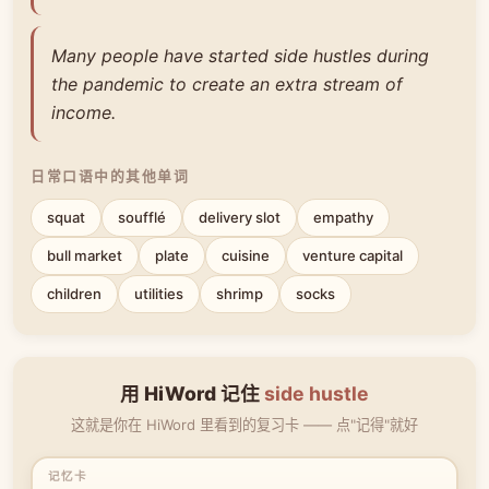
Many people have started side hustles during
the pandemic to create an extra stream of
income.
日常口语中的其他单词
squat
soufflé
delivery slot
empathy
bull market
plate
cuisine
venture capital
children
utilities
shrimp
socks
用 HiWord 记住
side hustle
这就是你在 HiWord 里看到的复习卡 —— 点"记得"就好