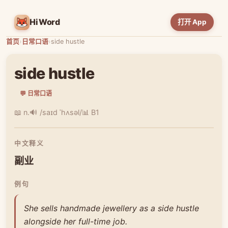
HiWord
打开 App
首页
›
日常口语
›
side hustle
side hustle
💬 日常口语
📖 n.
🔊 /saɪd ˈhʌsəl/
📊 B1
中文释义
副业
例句
She sells handmade jewellery as a side hustle
alongside her full-time job.