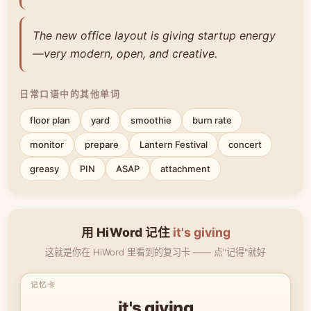
The new office layout is giving startup energy
—very modern, open, and creative.
日常口语中的其他单词
floor plan
yard
smoothie
burn rate
monitor
prepare
Lantern Festival
concert
greasy
PIN
ASAP
attachment
用 HiWord 记住
it's giving
这就是你在 HiWord 里看到的复习卡 —— 点"记得"就好
it's giving