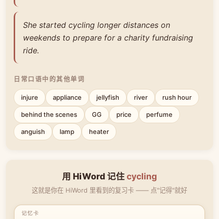
She started cycling longer distances on
weekends to prepare for a charity fundraising
ride.
日常口语中的其他单词
injure
appliance
jellyfish
river
rush hour
behind the scenes
GG
price
perfume
anguish
lamp
heater
用 HiWord 记住
cycling
这就是你在 HiWord 里看到的复习卡 —— 点"记得"就好