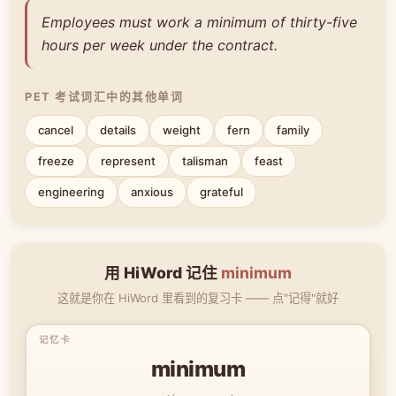
Employees must work a minimum of thirty-five
hours per week under the contract.
PET 考试词汇中的其他单词
cancel
details
weight
fern
family
freeze
represent
talisman
feast
engineering
anxious
grateful
用 HiWord 记住
minimum
这就是你在 HiWord 里看到的复习卡 —— 点"记得"就好
minimum