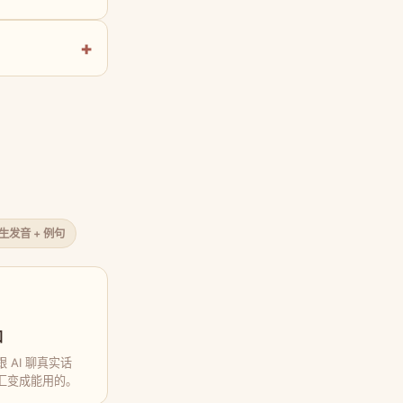
原生发音 + 例句
口
 AI 聊真实话
汇变成能用的。