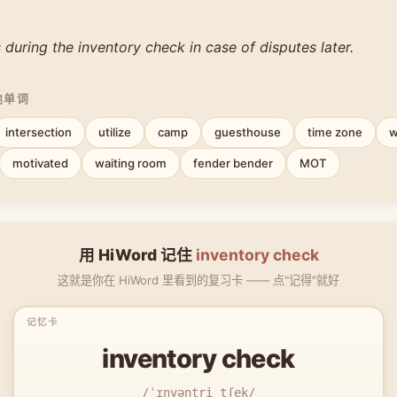
during the inventory check in case of disputes later.
他单词
intersection
utilize
camp
guesthouse
time zone
w
motivated
waiting room
fender bender
MOT
用 HiWord 记住
inventory check
这就是你在 HiWord 里看到的复习卡 —— 点"记得"就好
inventory check
/ˈɪnvəntri tʃek/