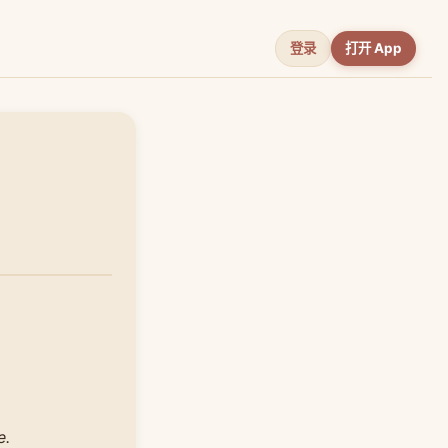
登录
打开 App
e.