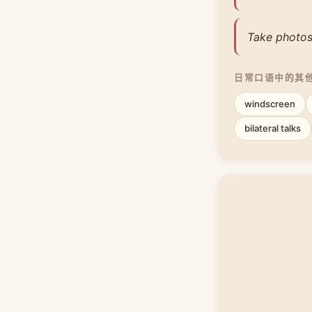
Take photos 
日常口语中的其
windscreen
bilateral talks