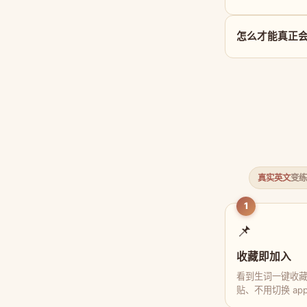
怎么才能真正会用 i
真实英文
变练
1
📌
收藏即加入
看到生词一键收
贴、不用切换 ap