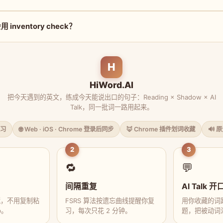
nventory check？
H
HiWord.AI
把今天遇到的英文，练成今天能说出口的句子：Reading × Shadow × AI
Talk，同一批词一路用起来。
习
🌐 Web · iOS · Chrome 登录后同步
🦊 Chrome 插件划词收藏
🔊 
2
3
🔁
💬
间隔重复
AI Talk 开
藏，不用复制粘
FSRS 算法按遗忘曲线提醒你复
用你收藏的词跟
p。
习，每次只花 2 分钟。
题，把被动词