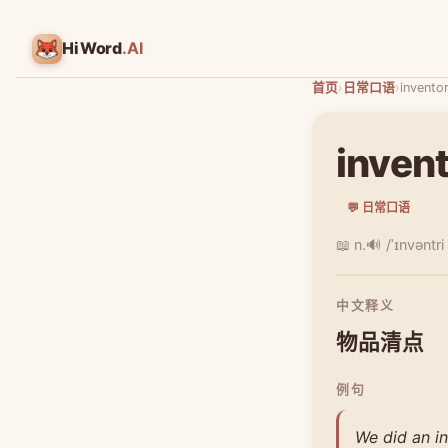
HiWord
.AI
首页
›
日常口语
›
invento
inven
💬 日常口语
📖 n.
🔊 /ˈɪnvəntri
中文释义
物品清点
例句
We did an i