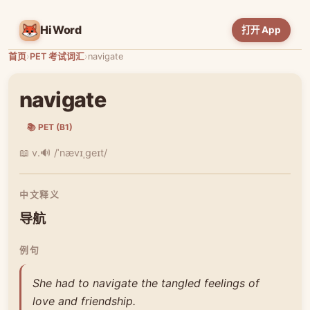
HiWord
打开 App
首页
›
PET 考试词汇
›
navigate
navigate
📚 PET (B1)
📖 v.
🔊 /ˈnævɪˌɡeɪt/
中文释义
导航
例句
She had to navigate the tangled feelings of
love and friendship.