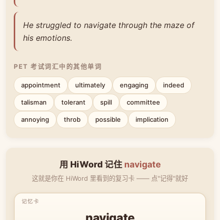
He struggled to navigate through the maze of
his emotions.
PET 考试词汇中的其他单词
appointment
ultimately
engaging
indeed
talisman
tolerant
spill
committee
annoying
throb
possible
implication
用 HiWord 记住
navigate
这就是你在 HiWord 里看到的复习卡 —— 点"记得"就好
navigate