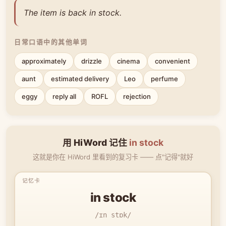
The item is back in stock.
日常口语中的其他单词
approximately
drizzle
cinema
convenient
aunt
estimated delivery
Leo
perfume
eggy
reply all
ROFL
rejection
用 HiWord 记住
in stock
这就是你在 HiWord 里看到的复习卡 —— 点"记得"就好
in stock
/ɪn stɒk/