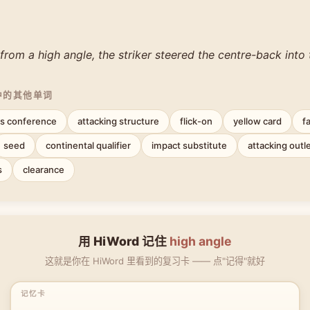
from a high angle, the striker steered the centre-back into 
中的其他单词
s conference
attacking structure
flick-on
yellow card
f
seed
continental qualifier
impact substitute
attacking outl
s
clearance
用 HiWord 记住
high angle
这就是你在 HiWord 里看到的复习卡 —— 点"记得"就好