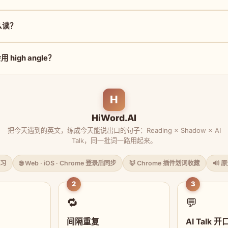
怎么读？
high angle？
H
HiWord.AI
把今天遇到的英文，练成今天能说出口的句子：Reading × Shadow × AI
Talk，同一批词一路用起来。
习
🌐 Web · iOS · Chrome 登录后同步
🦊 Chrome 插件划词收藏
🔊 
2
3
🔁
💬
间隔重复
AI Talk 开