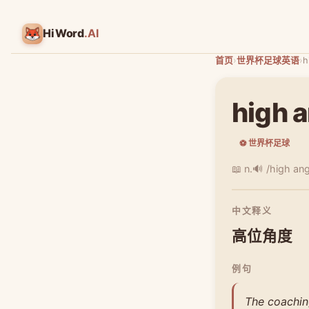
HiWord
.AI
首页
›
世界杯足球英语
›
h
high 
⚽ 世界杯足球
📖 n.
🔊 /high ang
中文释义
高位角度
例句
The coaching