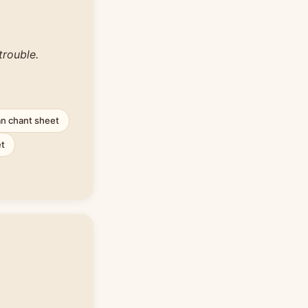
trouble.
an chant sheet
et