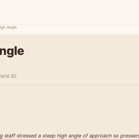
igh angle
angle
le/
📊 B2
 staff stressed a steep high angle of approach so pressers