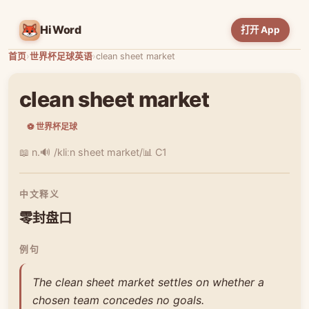
HiWord
打开 App
首页
›
世界杯足球英语
›
clean sheet market
clean sheet market
⚽ 世界杯足球
📖 n.
🔊 /kliːn sheet market/
📊 C1
中文释义
零封盘口
例句
The clean sheet market settles on whether a
chosen team concedes no goals.