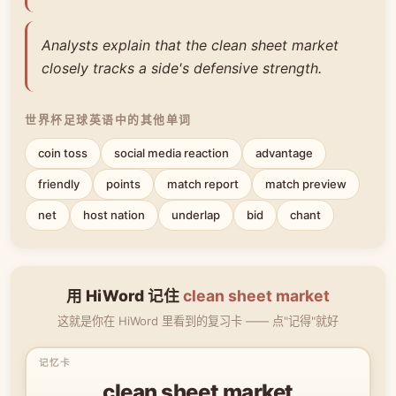
Analysts explain that the clean sheet market
closely tracks a side's defensive strength.
世界杯足球英语中的其他单词
coin toss
social media reaction
advantage
friendly
points
match report
match preview
net
host nation
underlap
bid
chant
用 HiWord 记住
clean sheet market
这就是你在 HiWord 里看到的复习卡 —— 点"记得"就好
clean sheet market