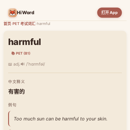
HiWord
打开 App
首页
›
PET 考试词汇
›
harmful
harmful
📚 PET (B1)
📖 adj.
🔊 /ˈhɑrmfəl/
中文释义
有害的
例句
Too much sun can be harmful to your skin.