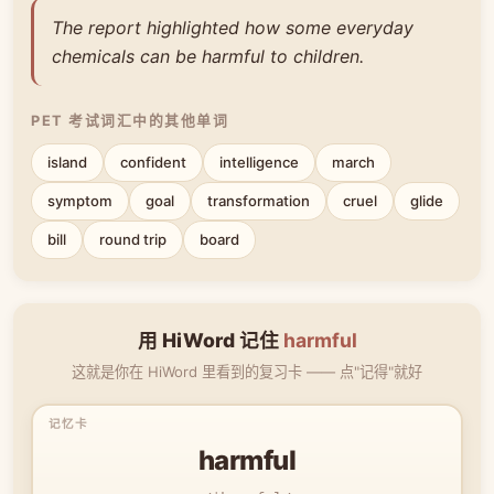
The report highlighted how some everyday
chemicals can be harmful to children.
PET 考试词汇中的其他单词
island
confident
intelligence
march
symptom
goal
transformation
cruel
glide
bill
round trip
board
用 HiWord 记住
harmful
这就是你在 HiWord 里看到的复习卡 —— 点"记得"就好
harmful