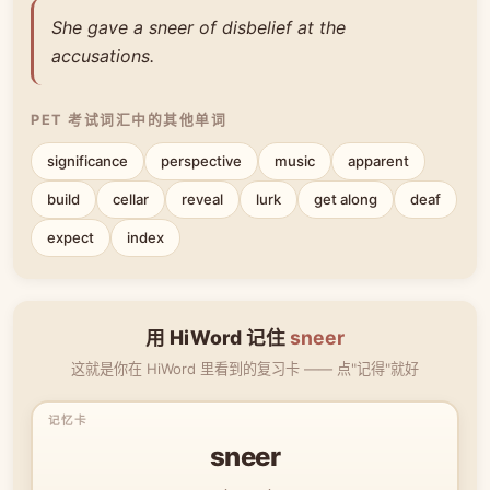
She gave a sneer of disbelief at the
accusations.
PET 考试词汇中的其他单词
significance
perspective
music
apparent
build
cellar
reveal
lurk
get along
deaf
expect
index
用 HiWord 记住
sneer
这就是你在 HiWord 里看到的复习卡 —— 点"记得"就好
sneer