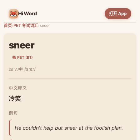
HiWord
打开 App
首页
›
PET 考试词汇
›
sneer
sneer
📚 PET (B1)
📖 v.
🔊 /snɪr/
中文释义
冷笑
例句
He couldn't help but sneer at the foolish plan.