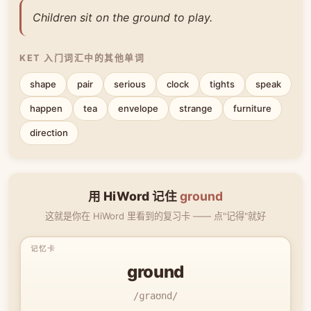
Children sit on the ground to play.
KET 入门词汇中的其他单词
shape
pair
serious
clock
tights
speak
happen
tea
envelope
strange
furniture
direction
用 HiWord 记住
ground
这就是你在 HiWord 里看到的复习卡 —— 点"记得"就好
ground
/ɡraʊnd/