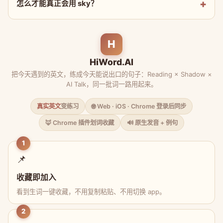
怎么才能真正会用 sky？
H
HiWord.AI
把今天遇到的英文，练成今天能说出口的句子：Reading × Shadow ×
AI Talk，同一批词一路用起来。
真实英文
变练习
🌐 Web · iOS · Chrome 登录后同步
🦊 Chrome 插件划词收藏
🔊 原生发音 + 例句
1
📌
收藏即加入
看到生词一键收藏，不用复制粘贴、不用切换 app。
2