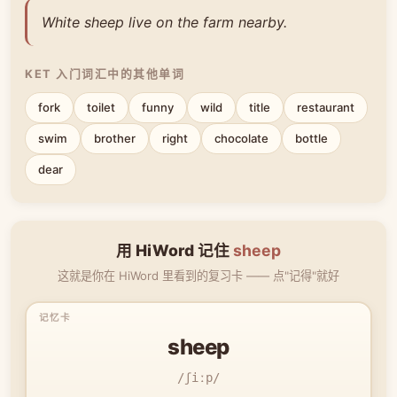
White sheep live on the farm nearby.
KET 入门词汇中的其他单词
fork
toilet
funny
wild
title
restaurant
swim
brother
right
chocolate
bottle
dear
用 HiWord 记住
sheep
这就是你在 HiWord 里看到的复习卡 —— 点"记得"就好
sheep
/ʃiːp/