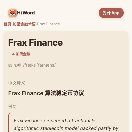
HiWord
打开 App
首页
›
加密金融术语
›
Frax Finance
Frax Finance
🔥 加密金融
📖 n.
🔊 /fræks ˈfaɪnæns/
中文释义
Frax Finance 算法稳定币协议
例句
Frax Finance pioneered a fractional-
algorithmic stablecoin model backed partly by