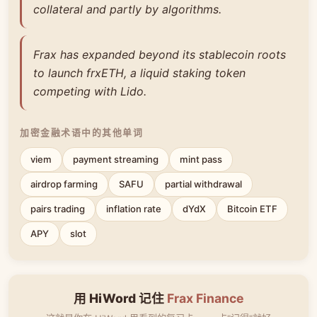
collateral and partly by algorithms.
Frax has expanded beyond its stablecoin roots
to launch frxETH, a liquid staking token
competing with Lido.
加密金融术语中的其他单词
viem
payment streaming
mint pass
airdrop farming
SAFU
partial withdrawal
pairs trading
inflation rate
dYdX
Bitcoin ETF
APY
slot
用 HiWord 记住
Frax Finance