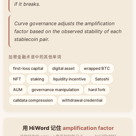
if it breaks.
Curve governance adjusts the amplification
factor based on the observed stability of each
stablecoin pair.
加密金融术语中的其他单词
first-loss capital
digital asset
wrapped BTC
NFT
staking
liquidity incentive
Satoshi
AUM
governance manipulation
hard fork
calldata compression
withdrawal credential
用 HiWord 记住
amplification factor