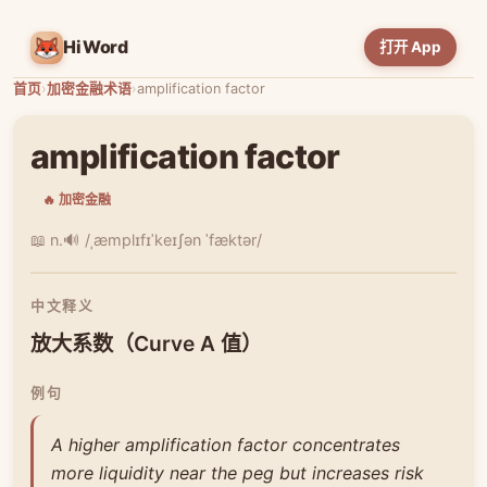
HiWord
打开 App
首页
›
加密金融术语
›
amplification factor
amplification factor
🔥 加密金融
📖 n.
🔊 /ˌæmplɪfɪˈkeɪʃən ˈfæktər/
中文释义
放大系数（Curve A 值）
例句
A higher amplification factor concentrates
more liquidity near the peg but increases risk