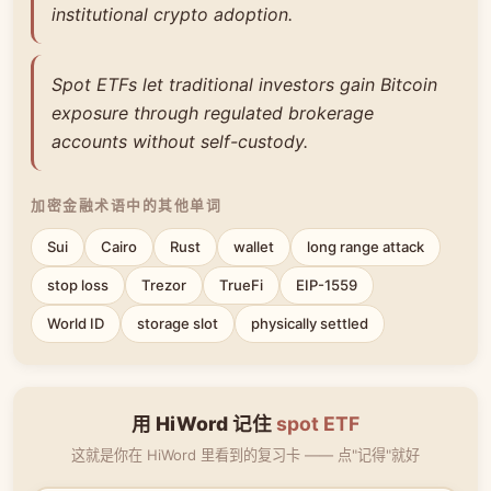
institutional crypto adoption.
Spot ETFs let traditional investors gain Bitcoin
exposure through regulated brokerage
accounts without self-custody.
加密金融术语中的其他单词
Sui
Cairo
Rust
wallet
long range attack
stop loss
Trezor
TrueFi
EIP-1559
World ID
storage slot
physically settled
用 HiWord 记住
spot ETF
这就是你在 HiWord 里看到的复习卡 —— 点"记得"就好