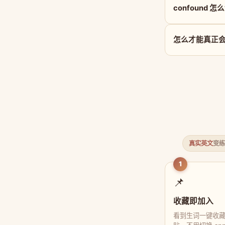
confound 怎
怎么才能真正会用
真实英文
变练
1
📌
收藏即加入
看到生词一键收