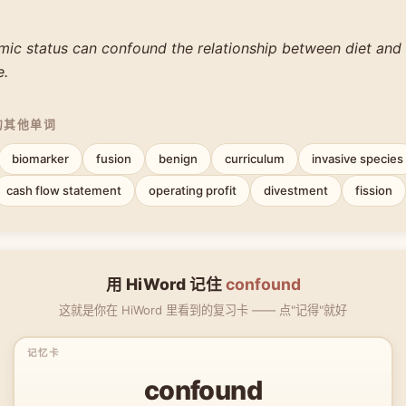
ic status can confound the relationship between diet an
e.
的其他单词
biomarker
fusion
benign
curriculum
invasive species
cash flow statement
operating profit
divestment
fission
用 HiWord 记住
confound
这就是你在 HiWord 里看到的复习卡 —— 点"记得"就好
confound