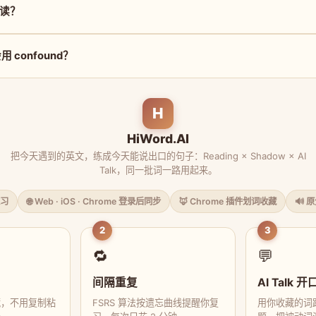
么读？
 confound？
H
HiWord.AI
把今天遇到的英文，练成今天能说出口的句子：Reading × Shadow × AI
Talk，同一批词一路用起来。
习
🌐 Web · iOS · Chrome 登录后同步
🦊 Chrome 插件划词收藏
🔊 
2
3
🔁
💬
间隔重复
AI Talk 开
藏，不用复制粘
FSRS 算法按遗忘曲线提醒你复
用你收藏的词跟