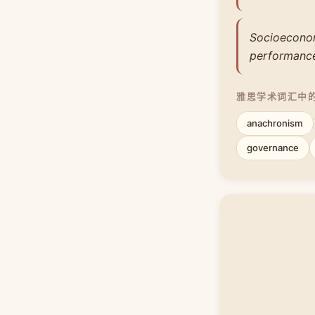
Socioeconom
performanc
雅思学术词汇中
anachronism
governance