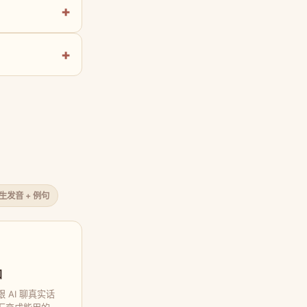
原生发音 + 例句
口
 AI 聊真实话