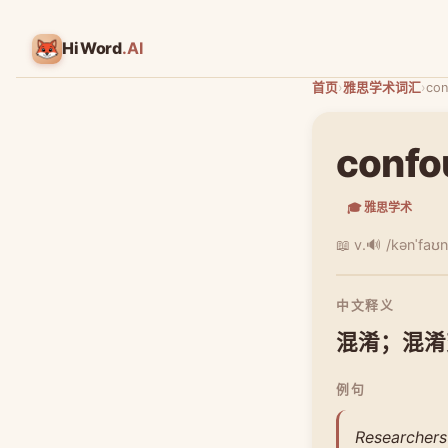
HiWord
.AI
首页
›
雅思学术词汇
›
con
confo
🎓 雅思学术
📖 v.
🔊 /kənˈfaʊ
中文释义
混淆；混淆
例句
Researchers 