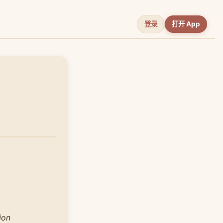
登录
打开 App
ion