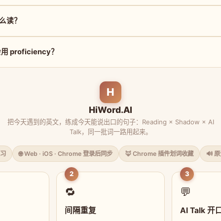
 怎么读？
proficiency？
H
HiWord.AI
把今天遇到的英文，练成今天能说出口的句子：Reading × Shadow × AI
Talk，同一批词一路用起来。
习
🌐 Web · iOS · Chrome 登录后同步
🦊 Chrome 插件划词收藏
🔊 
2
3
🔁
💬
间隔重复
AI Talk 开