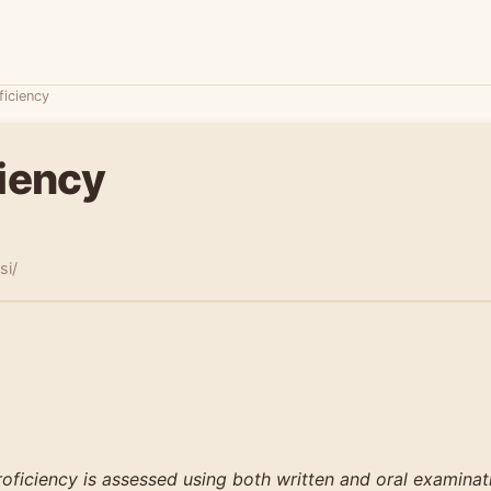
ficiency
ciency
si/
oficiency is assessed using both written and oral examinat