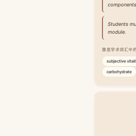
components
Students mu
module.
雅思学术词汇中
subjective vitali
carbohydrate