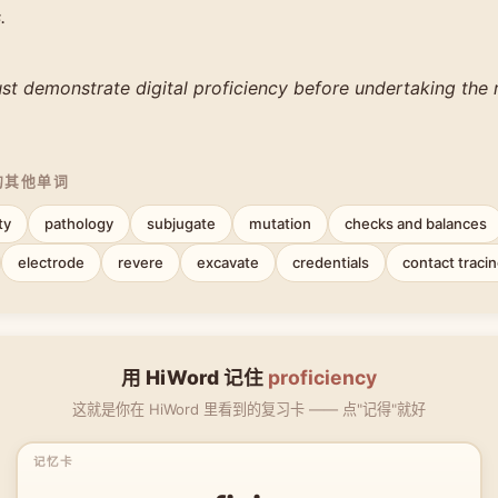
.
st demonstrate digital proficiency before undertaking the 
的其他单词
ty
pathology
subjugate
mutation
checks and balances
electrode
revere
excavate
credentials
contact traci
用 HiWord 记住
proficiency
这就是你在 HiWord 里看到的复习卡 —— 点"记得"就好