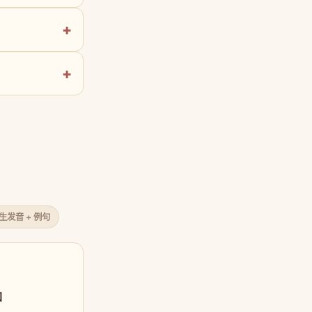
原生发音 + 例句
口