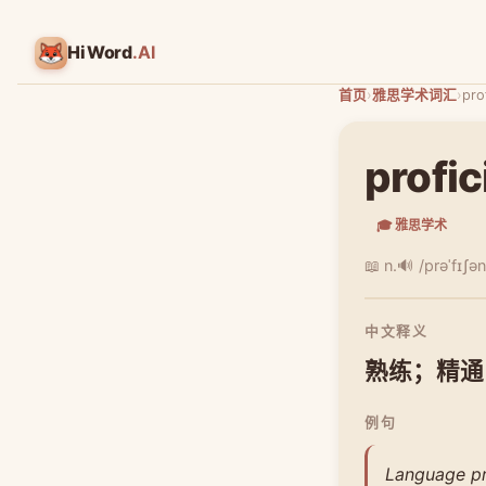
HiWord
.AI
首页
›
雅思学术词汇
›
pro
profi
🎓 雅思学术
📖 n.
🔊 /prəˈfɪʃən
中文释义
熟练；精通
例句
Language pr