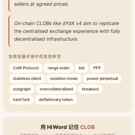
sellers at agreed prices.
On-chain CLOBs like dYdX v4 aim to replicate
the centralised exchange experience with fully
decentralised infrastructure.
加密金融术语中的其他单词
CoW Protocol
range order
bid
PFP
stateless client
isolation mode
power perpetual
subgraph
overcollateralized
breakout
hard fork
deflationary token
用 HiWord 记住
CLOB