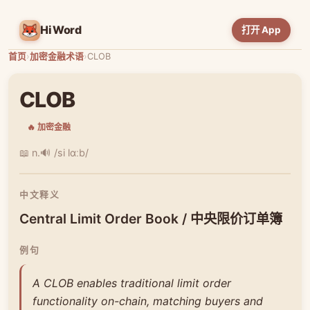
HiWord
打开 App
首页
›
加密金融术语
›
CLOB
CLOB
🔥 加密金融
📖 n.
🔊 /si lɑːb/
中文释义
Central Limit Order Book / 中央限价订单簿
例句
A CLOB enables traditional limit order
functionality on-chain, matching buyers and