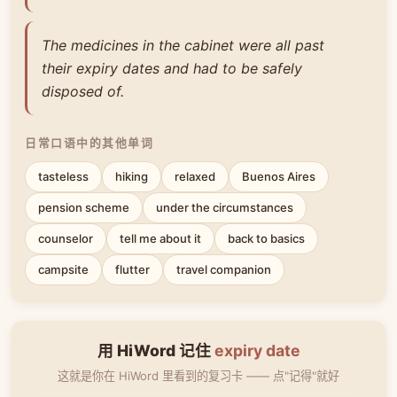
The medicines in the cabinet were all past
their expiry dates and had to be safely
disposed of.
日常口语中的其他单词
tasteless
hiking
relaxed
Buenos Aires
pension scheme
under the circumstances
counselor
tell me about it
back to basics
campsite
flutter
travel companion
用 HiWord 记住
expiry date
这就是你在 HiWord 里看到的复习卡 —— 点"记得"就好