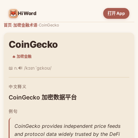
HiWord
打开 App
首页
›
加密金融术语
›
CoinGecko
CoinGecko
🔥 加密金融
📖 n.
🔊 /kɔɪn ˈɡɛkoʊ/
中文释义
CoinGecko 加密数据平台
例句
CoinGecko provides independent price feeds
and protocol data widely trusted by the DeFi