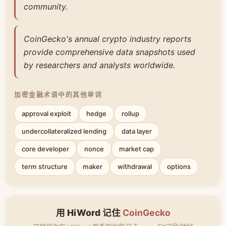
community.
CoinGecko's annual crypto industry reports
provide comprehensive data snapshots used
by researchers and analysts worldwide.
加密金融术语中的其他单词
approval exploit
hedge
rollup
undercollateralized lending
data layer
core developer
nonce
market cap
term structure
maker
withdrawal
options
用 HiWord 记住
CoinGecko