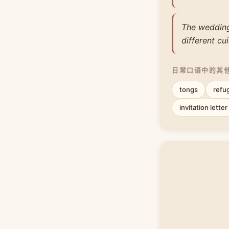
The wedding 
different cui
日常口语中的其
tongs
refu
invitation letter