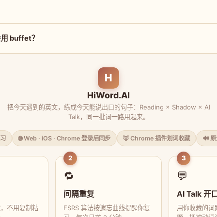
？
buffet？
H
HiWord.AI
把今天遇到的英文，练成今天能说出口的句子：Reading × Shadow × AI
Talk，同一批词一路用起来。
习
🌐 Web · iOS · Chrome 登录后同步
🦊 Chrome 插件划词收藏
🔊 
2
3
🔁
💬
间隔重复
AI Talk 开
藏，不用复制粘
FSRS 算法按遗忘曲线提醒你复
用你收藏的词跟