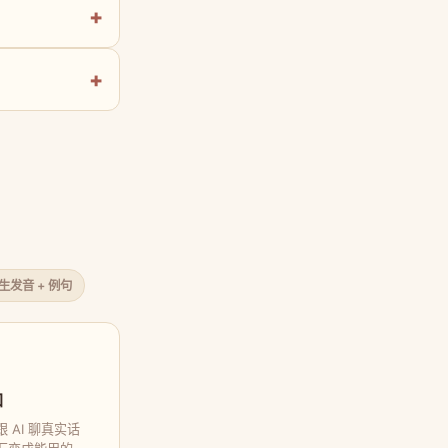
原生发音 + 例句
口
 AI 聊真实话