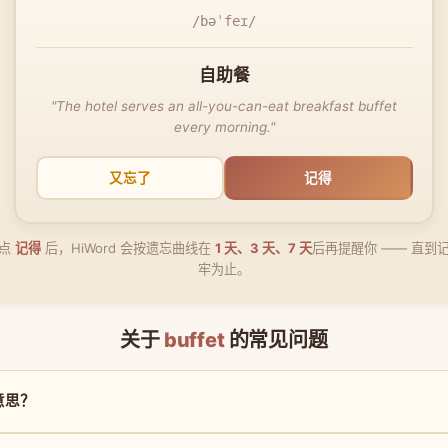
/bəˈfeɪ/
自助餐
"The hotel serves an all-you-can-eat breakfast buffet
every morning."
又忘了
记得
点
记得
后，HiWord 会按遗忘曲线在
1 天、3 天、7 天
后再提醒你 —— 直到
牢为止。
关于
buffet
的常见问题
么意思？