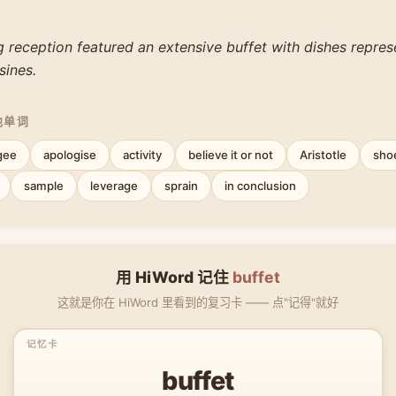
reception featured an extensive buffet with dishes represe
sines.
他单词
gee
apologise
activity
believe it or not
Aristotle
sho
sample
leverage
sprain
in conclusion
用 HiWord 记住
buffet
这就是你在 HiWord 里看到的复习卡 —— 点"记得"就好
buffet