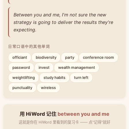
Between you and me, I'm not sure the new
strategy is going to deliver the results they're
expecting.
日常口语中的其他单词
officiant
biodiversity
party
conference room
password
invest
wealth management
weightlifting
study habits
turn left
punctuality
wireless
用 HiWord 记住
between you and me
这就是你在 HiWord 里看到的复习卡 —— 点"记得"就好