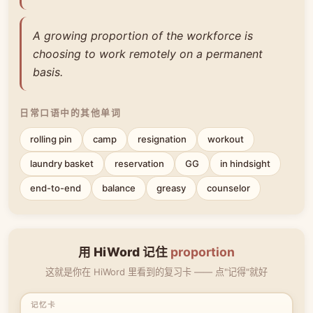
A growing proportion of the workforce is
choosing to work remotely on a permanent
basis.
日常口语中的其他单词
rolling pin
camp
resignation
workout
laundry basket
reservation
GG
in hindsight
end-to-end
balance
greasy
counselor
用 HiWord 记住
proportion
这就是你在 HiWord 里看到的复习卡 —— 点"记得"就好