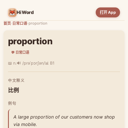
HiWord
打开 App
首页
›
日常口语
›
proportion
proportion
💬 日常口语
📖 n.
🔊 /prəˈpɔrʃən/
📊 B1
中文释义
比例
例句
A large proportion of our customers now shop
via mobile.