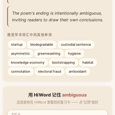
The poem's ending is intentionally ambiguous,
inviting readers to draw their own conclusions.
雅思学术词汇中的其他单词
startup
biodegradable
custodial sentence
asymmetric
greenwashing
hygiene
knowledge economy
bootstrapping
habitat
connotation
electoral fraud
antioxidant
用 HiWord 记住
ambiguous
这就是你在 HiWord 里看到的复习卡 —— 点"记得"就好