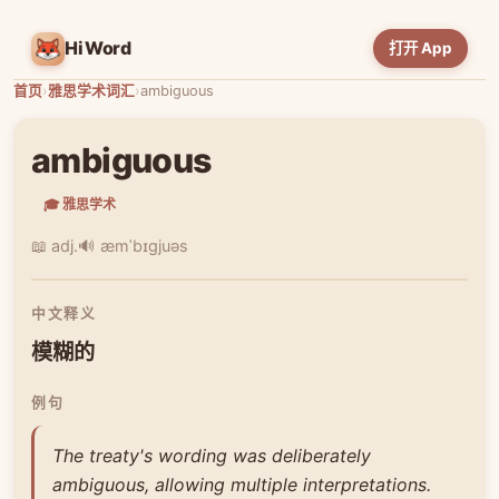
HiWord
打开 App
首页
›
雅思学术词汇
›
ambiguous
ambiguous
🎓 雅思学术
📖 adj.
🔊 æmˈbɪɡjuəs
中文释义
模糊的
例句
The treaty's wording was deliberately
ambiguous, allowing multiple interpretations.